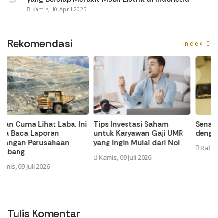
Kamis, 10 April 2025
Rekomendasi
Index
i
Tips Investasi Saham
Senasib PMMP, Ini 5 Emiten
S
untuk Karyawan Gaji UMR
dengan Utang Jumbo
La
yang Ingin Mulai dari Nol
Rabu, 08 Juli 2026
R
Kamis, 09 Juli 2026
Tulis Komentar