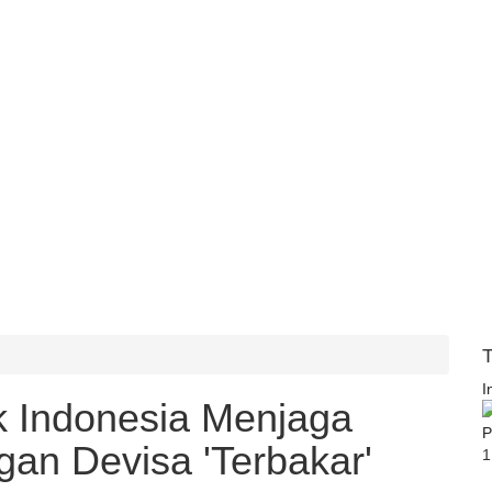
T
I
 Indonesia Menjaga
an Devisa 'Terbakar'
1