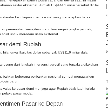
nesia menegaskan bahwa posisi cadangan devisa saat ini masih
hanan sektor eksternal. Jumlah US$144,9 miliar tersebut dinilai
4
tas standar kecukupan internasional yang menetapkan batas
puan pemenuhan kewajiban utang luar negeri jangka pendek,
 solid untuk meredam risiko eksternal.
asar demi Rupiah
5
 hilangnya likuiditas dollar sebanyak US$11,6 miliar dalam
ngsung dari langkah intervensi agresif yang terpaksa dilakukan
.
a, bahkan beberapa perbankan nasional sempat menawarkan
T
ologis baru.
 valas ke pasar demi menjaga agar Rupiah tidak jatuh terlalu
I
n pelaku pasar modal.
entimen Pasar ke Depan
P