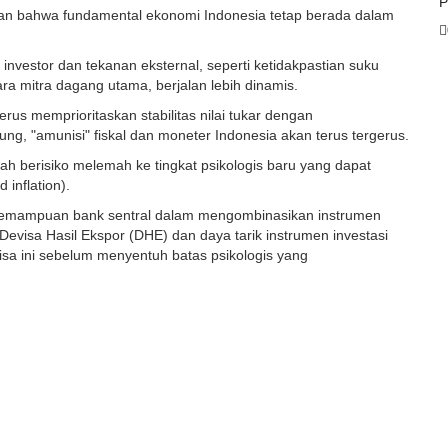
P
an bahwa fundamental ekonomi Indonesia tetap berada dalam
nvestor dan tekanan eksternal, seperti ketidakpastian suku
a mitra dagang utama, berjalan lebih dinamis.
erus memprioritaskan stabilitas nilai tukar dengan
ng, "amunisi" fiskal dan moneter Indonesia akan terus tergerus.
piah berisiko melemah ke tingkat psikologis baru yang dapat
inflation).
a kemampuan bank sentral dalam mengombinasikan instrumen
 Devisa Hasil Ekspor (DHE) dan daya tarik instrumen investasi
sa ini sebelum menyentuh batas psikologis yang