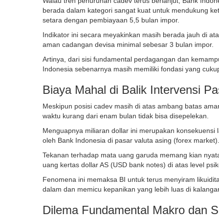
Walau tren penurunan cadev terus berlanjut, Bank Indo
berada dalam kategori sangat kuat untuk mendukung keta
setara dengan pembiayaan 5,5 bulan impor.
Indikator ini secara meyakinkan masih berada jauh di a
aman cadangan devisa minimal sebesar 3 bulan impor.
Artinya, dari sisi fundamental perdagangan dan kemam
Indonesia sebenarnya masih memiliki fondasi yang cukup
Biaya Mahal di Balik Intervensi P
Meskipun posisi cadev masih di atas ambang batas aman,
waktu kurang dari enam bulan tidak bisa disepelekan.
Menguapnya miliaran dollar ini merupakan konsekuensi la
oleh Bank Indonesia di pasar valuta asing (forex market)
Tekanan terhadap mata uang garuda memang kian nyat
uang kertas dollar AS (USD bank notes) di atas level psik
Fenomena ini memaksa BI untuk terus menyiram likuiditas
dalam dan memicu kepanikan yang lebih luas di kalanga
Dilema Fundamental Makro dan S