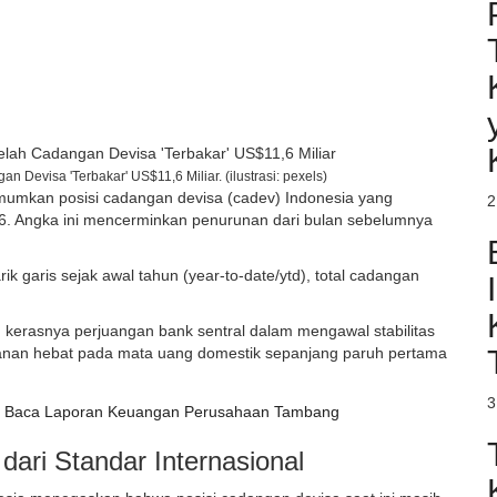
Devisa 'Terbakar' US$11,6 Miliar. (ilustrasi: pexels)
mumkan posisi cadangan devisa (cadev) Indonesia yang
2
26. Angka ini mencerminkan penurunan dari bulan sebelumnya
tarik garis sejak awal tahun (year-to-date/ytd), total cadangan
 kerasnya perjuangan bank sentral dalam mengawal stabilitas
tekanan hebat pada mata uang domestik sepanjang paruh pertama
3
ra Baca Laporan Keuangan Perusahaan Tambang
ari Standar Internasional