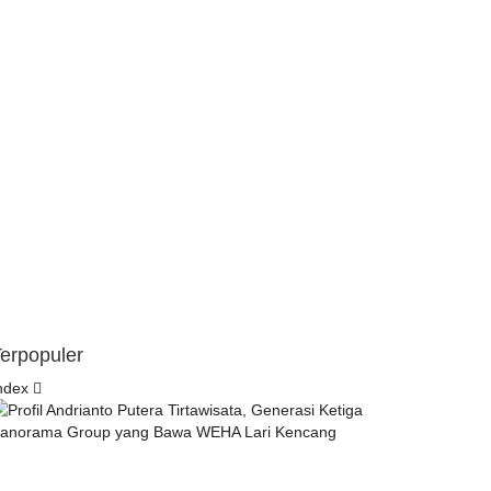
erpopuler
ndex