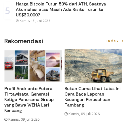
Harga Bitcoin Turun 50% dari ATH, Saatnya
5
Akumulasi atau Masih Ada Risiko Turun ke
US$30.000?
Kamis, 18 Juni 2026
Rekomendasi
Index
Ini
Tips Investasi Saham
Senasib PMMP, Ini 5 Emiten
untuk Karyawan Gaji UMR
dengan Utang Jumbo
yang Ingin Mulai dari Nol
Rabu, 08 Juli 2026
Kamis, 09 Juli 2026