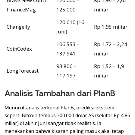
Brave New Coin /
120.000 –
Rp 1,94 – 2,02
FinanceMag
125.000
miliar
120.610 (16
Changelly
Rp 1,95 miliar
Juni)
106.553 –
Rp 1,72 – 2,24
CoinCodex
137.941
miliar
93.806 –
Rp 1,52 – 1,9
LongForecast
117.197
miliar
Analisis Tambahan dari PlanB
Menurut analis terkenal PlanB, prediksi ekstrem
seperti Bitcoin tembus 300.000 dolar AS (sekitar Rp 4,86
miliar) di akhir Juni sangat tidak realistis. Ia
menekankan bahwa kisaran paling masuk akal tetap