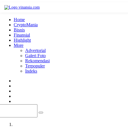
Home
CryptoMania
Bisnis
Finansial
Highlight
Advertorial
Pilihan
Editor
Terpopuler
Indeks
Home
CryptoMania
Bisnis
Finansial
Highlight
More
Advertorial
Galeri Foto
Rekomendasi
Terpopuler
Indeks